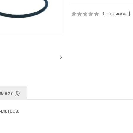
0 отзывов
|
зывов (0)
ильтров: