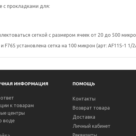
е с прокладками для:
лектоваться сеткой с размером ячеек от 20 до 500 микро
 F76S установлена сетка на 100 микрон (арт: AF11S-1 1/2A
ОЧНАЯ ИНФОРМАЦИЯ
ПОМОЩЬ
-ответ
Контакты
ции к товарам
Возврат товара
ные центры
Доставка
о воде
Личный кабинет
Реквизиты
айта