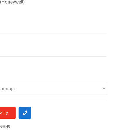
(Honeywell)
нение