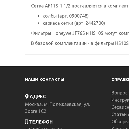
Сетка AF11S-1 1/2 поставляется в комплект
колбы (арт. 0900748)
каркаса сетки (арт. 2442700)
Фильтры Honeywell F76S и HS10S могут комп
В базовой комплектации - в фильтры HS10S и
НАШИ КОНТАКТЫ
СПРАВ
Вопрос
АДРЕС
Инструк
Москва, м. Полежаевская, ул.
Сервис
Зорге 1C2
Статьи 
Обзоры
ТЕЛЕФОН
Карта с