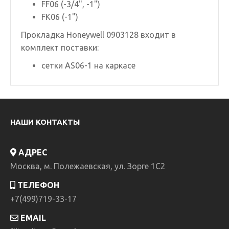
FF06 (-3/4", -1")
FK06 (-1")
Прокладка Honeywell 0903128 входит в
комплект поставки:
сетки AS06-1 на каркасе
НАШИ КОНТАКТЫ
АДРЕС
Москва, м. Полежаевская, ул. Зорге 1C2
ТЕЛЕФОН
+7(499)719-33-17
EMAIL