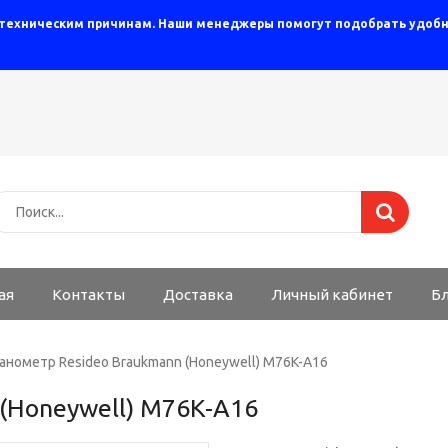
 техническим причинам. Наши менеджеры помогут подобрать удобны
ая
Контакты
Доставка
Личный кабинет
Б
анометр Resideo Braukmann (Honeywell) M76K-A16
(Honeywell) M76K-A16