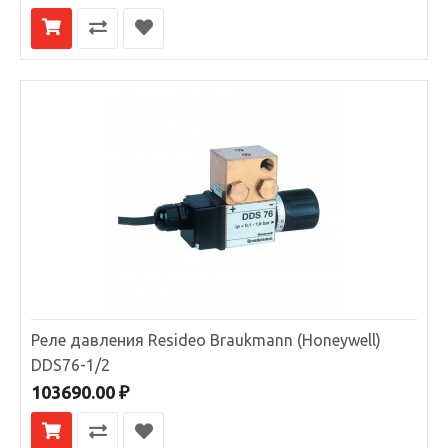
автоматическую промывку фильтров:F76SHS10SНа выбо..
47750.00 ₽
В КОРЗИНУ
В сравнение
В избранное
Реле давления Resideo Braukmann (Honeywell)
DDS76-1/2
103690.00 ₽