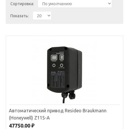
Сортировка:
Показать:
Автоматический привод Resideo Braukmann
Автоматический привод Resideo Braukmann
(Honeywell) Z11S-A
(Honeywell) Z11S-A
47750.00 ₽
Автоматический привод Honeywell Z11S-AОбеспечивает