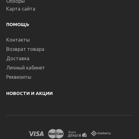
(Honeywell) Z74S-AN
Обзоры
Карта сайта
Автоматический привод Honeywell Z74S-ANИспользуется для
автоматизированной обратной промывки фильтро..
ПОМОЩЬ
24360.00 ₽
Контакты
Возврат товара
В КОРЗИНУ
Доставка
Личный кабинет
В сравнение
Реквизиты
В избранное
НОВОСТИ И АКЦИИ