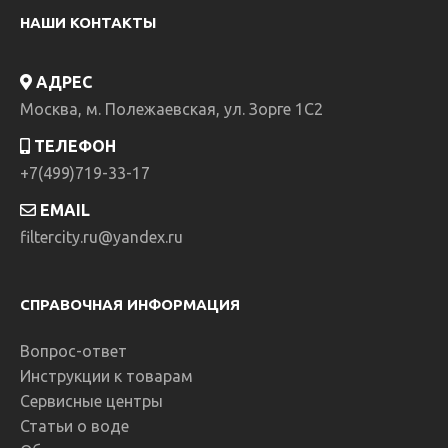
НАШИ КОНТАКТЫ
В КОРЗИНУ
АДРЕС
В сравнение
Москва, м. Полежаевская, ул. Зорге 1C2
В избранное
ТЕЛЕФОН
+7(499)719-33-17
EMAIL
filtercity.ru@yandex.ru
СПРАВОЧНАЯ ИНФОРМАЦИЯ
Вопрос-ответ
Инструкции к товарам
Сервисные центры
Автоматический привод Resideo Braukmann
Статьи о воде