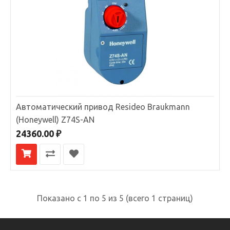
В избранное
Автоматический привод Resideo Braukmann
(Honeywell) Z74S-AN
24360.00 ₽
Реле давления Resideo Braukmann (Honeywell)
DDS76-1 1/2
Реле перепада давления Honeywell DDS76-1 1/2Управляет
Показано с 1 по 5 из 5 (всего 1 страниц)
процессом обратной промывкиИспользуется с..
103690.00 ₽