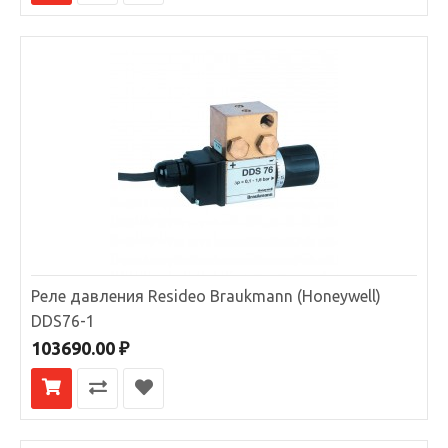
Реле давления Resideo Braukmann (Honeywell)
DDS76-1/2
Реле перепада давления Honeywell DDS76-1/2Управляет
процессом обратной промывкиИспользуется совместн..
103690.00 ₽
В КОРЗИНУ
Реле давления Resideo Braukmann (Honeywell)
В сравнение
DDS76-1
В избранное
103690.00 ₽