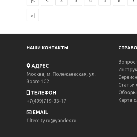
|<
<
2
3
4
5
6
7
>|
Редукт
НАШИ КОНТАКТЫ
СПРАВ
Клапан-
системе 
Вопрос
АДРЕС
16710.00
Инструк
Москва, м. Полежаевская, ул.
Сервис
Зорге 1C2
Статьи 
Обзоры
ТЕЛЕФОН
Карта с
+7(499)719-33-17
EMAIL
Редукт
filtercity.ru@yandex.ru
Клапан-
системе 