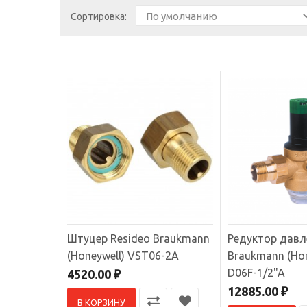
Сортировка:
Штуцер
Комплек
шт.Накид
4520.
Штуцер Resideo Braukmann
Редуктор давл
Редукт
(Honeywell) VST06-2A
Braukmann (Hon
D06F-1/2"A
4520.00 ₽
Клапан-
12885.00 ₽
системе 
В КОРЗИНУ