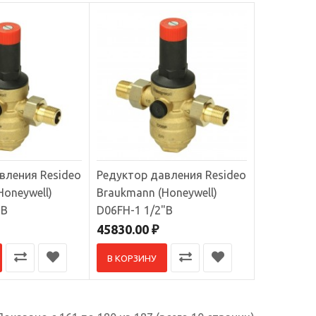
В КОРЗИНУ
В сравнение
В избранное
вления Resideo
Редуктор давления Resideo
Honeywell)
Braukmann (Honeywell)
"B
D06FH-1 1/2"B
45830.00 ₽
В КОРЗИНУ
 давления в
В КОРЗИНУ
В сравнение
В избранное