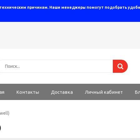
 техническим причинам. Наши менеджеры помогут подобрать удобны
ая
Контакты
Доставка
Личный кабинет
Б
well)
)