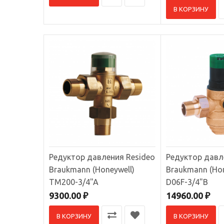
В КОРЗИНУ
12885
Редукт
Редукто
7000.
Редуктор давления Resideo
Редуктор давл
Braukmann (Honeywell)
Braukmann (Hon
TM200-3/4"A
D06F-3/4"B
9300.00 ₽
14960.00 ₽
В КОРЗИНУ
В КОРЗИНУ
Редукт