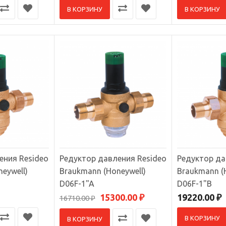
В КОРЗИНУ
В КОРЗИНУ
.00 ₽
ор давления Resideo Braukmann (Honeywell) TM50-1/2"A
р давления Honeywell TM50-1/2"A..
00 ₽
ения Resideo
Редуктор давления Resideo
Редуктор да
eywell)
Braukmann (Honeywell)
Braukmann (
D06F-1"A
D06F-1"B
15300.00 ₽
19220.00 ₽
16710.00 ₽
В КОРЗИНУ
ор давления Resideo Braukmann (Honeywell) D06F-1/2"B
В КОРЗИНУ