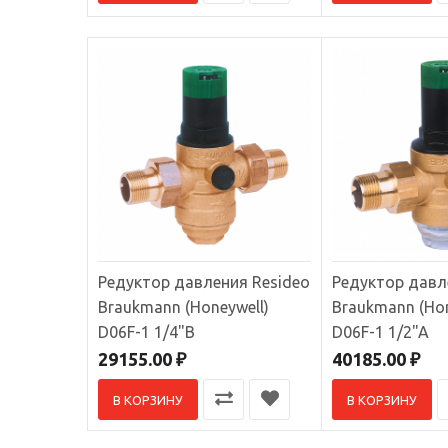
Клапан-
системе 
14740
Редукт
Редуктор давления Resideo
Редуктор давл
Клапан-
Braukmann (Honeywell)
Braukmann (Hon
системе 
D06F-1 1/4"B
D06F-1 1/2"A
14090
29155.00 ₽
40185.00 ₽
В КОРЗИНУ
В КОРЗИНУ