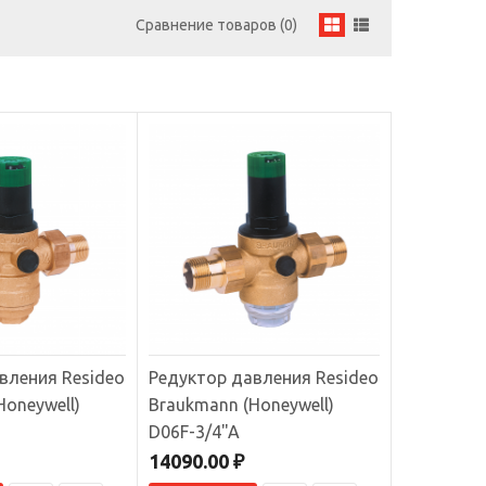
Сравнение товаров (0)
В КОРЗИНУ
 2
В сравнение
В избранное
вления Resideo
Редуктор давления Resideo
Honeywell)
Braukmann (Honeywell)
D06F-3/4"A
В КОРЗИНУ
 давления в
14090.00 ₽
В сравнение