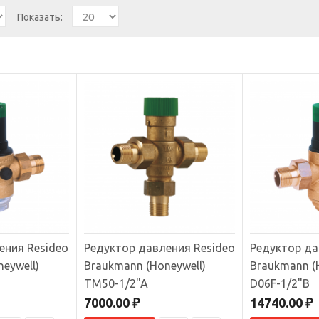
Показать:
 Resideo Braukmann (Honeywell) VST06-2A
т фитингов VST06-2A.Состав комплекта:Втулка с наружной резьбой 2" -
ная гайка с вну..
00 ₽
ения Resideo
Редуктор давления Resideo
Редуктор да
ор давления Resideo Braukmann (Honeywell) D06F-1/2"A
eywell)
Braukmann (Honeywell)
Braukmann (
TM50-1/2"A
D06F-1/2"B
редуктор давления Honeywell D06F-1/2"A. Используется для регулировки
7000.00 ₽
14740.00 ₽
..