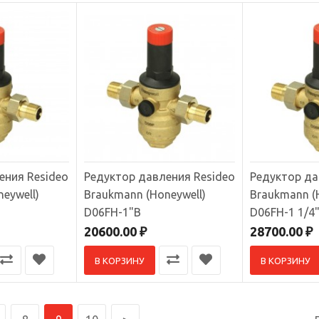
ор давления Resideo Braukmann (Honeywell) TM200-3/4"A
р давления Honeywell TM200-3/4"A..
00 ₽
ения Resideo
Редуктор давления Resideo
Редуктор да
eywell)
Braukmann (Honeywell)
Braukmann (
D06FH-1"B
D06FH-1 1/4
ор давления Resideo Braukmann (Honeywell) D06F-3/4"B
20600.00 ₽
28700.00 ₽
редуктор давления Honeywell D06F-3/4"B. Используется для регулировки
В КОРЗИНУ
В КОРЗИНУ
..
.00 ₽