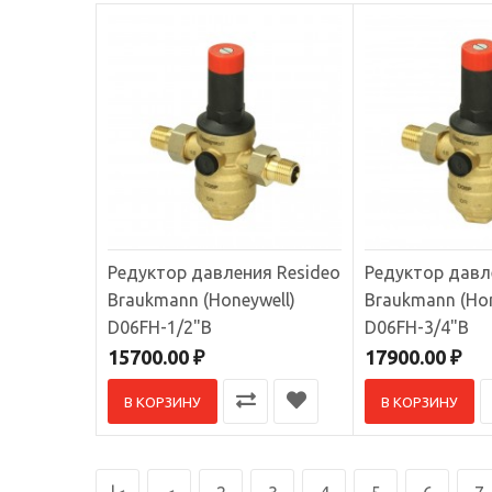
Редукт
Редукто
9300.
Редуктор давления Resideo
Редуктор давл
Braukmann (Honeywell)
Braukmann (Hon
D06FH-1/2"B
D06FH-3/4"B
Редукт
15700.00 ₽
17900.00 ₽
Клапан-
В КОРЗИНУ
В КОРЗИНУ
системе 
14960